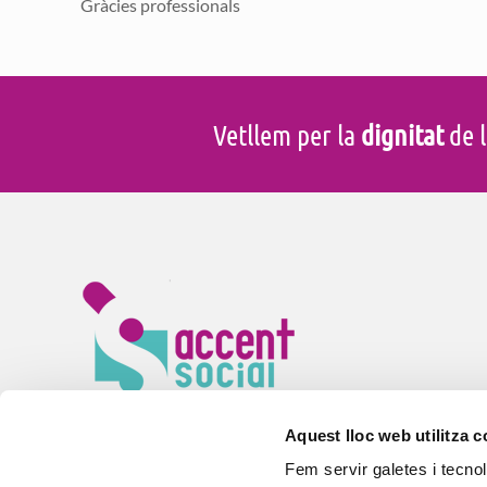
Gràcies professionals
Vetllem per la
dignitat
de l
En Accent Social vetllem pel
benestar
de la gent gran i 
especials arreu de Catalunya. Gestionem
serveis d’aten
Aquest lloc web utilitza 
residències, centres de dia i habitatges amb serveis per
Fem servir galetes i tecno