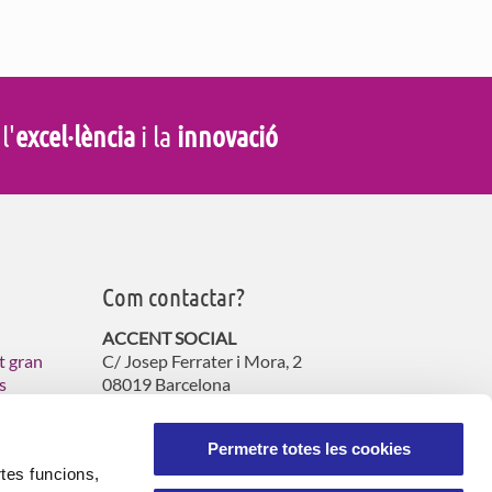
 l'
excel·lència
i la
innovació
Com contactar?
ACCENT SOCIAL
t gran
C/ Josep Ferrater i Mora, 2
s
08019 Barcelona
s
Tel. 900 060 130
atencioncliente@accent-social.cat
Permetre totes les cookies
rtes funcions,