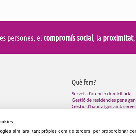
es persones, el
compromís social
, la
proximitat
,
Què fem?
Serveis d’atenció domiciliària
Gestió de residències per a gen
Gestió d’habitatges amb servei
Atenció a persones vulnerable
col·lectius amb necessitats
ció domiciliària (SAD),
cookies
 a les persones grans.
logies similars, tant pròpies com de tercers, per proporcionar ce