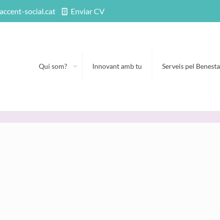
accent-social.cat
Enviar CV
Qui som?
Innovant amb tu
Serveis pel Benesta