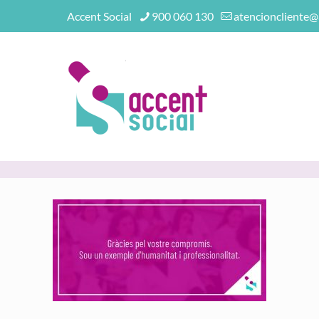
Accent Social
900 060 130
atencioncliente@