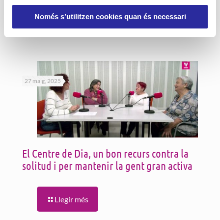
Només s’utilitzen cookies quan és necessari
Llegir més
27 maig, 2025
El Centre de Dia, un bon recurs contra la
solitud i per mantenir la gent gran activa
Llegir més