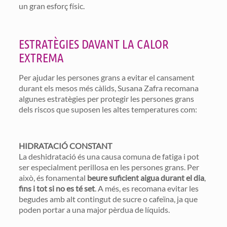
un gran esforç físic.
ESTRATÈGIES DAVANT LA CALOR
EXTREMA
Per ajudar les persones grans a evitar el cansament
durant els mesos més càlids, Susana Zafra recomana
algunes estratègies per protegir les persones grans
dels riscos que suposen les altes temperatures com:
HIDRATACIÓ CONSTANT
La deshidratació és una causa comuna de fatiga i pot
ser especialment perillosa en les persones grans. Per
això, és fonamental
beure suficient aigua durant el dia
,
fins i tot si no es té set
. A més, es recomana evitar les
begudes amb alt contingut de sucre o cafeïna, ja que
poden portar a una major pèrdua de líquids.