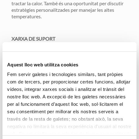
tractar la calor. També és una oportunitat per discutir
estratègies personalitzades per manejar les altes
temperatures.
XARXA DE SUPORT
Comptar amb una xarxa de suport de
familiars, amics,
veïns o persones cuidadores
que puguin oferir ajuda i
assegurar-se que es segueixen les estratègies de
prevenció és de gran ajuda.
Aquest lloc web utilitza cookies
Fem servir galetes i tecnologies similars, tant pròpies
com de tercers, per proporcionar certes funcions, allotjar
Des d’Accent Social assenyalen que evitar el
vídeos, integrar xarxes socials i analitzar el trànsit del
cansament en les persones grans durant les èpoques
nostre lloc web. A excepció de les galetes necessàries
de calor requereix un enfocament multifacètic que
per al funcionament d’aquest lloc web, sol·licitarem el
inclogui una hidratació adequada, vestimenta i entorn
seu consentiment per millorar els nostres serveis a
apropiats, una dieta equilibrada, activitat física
través de la resta de galetes; no obstant això, la seva
moderada, protecció solar, descans suficient, educació
sobre els riscos de la calor i un sistema de suport sòlid.
negativa no limitarà la seva experiència d’usuari al nostre
web. En pot configurar o rebutjar de forma personalitzada
En implementar aquestes estratègies, les persones