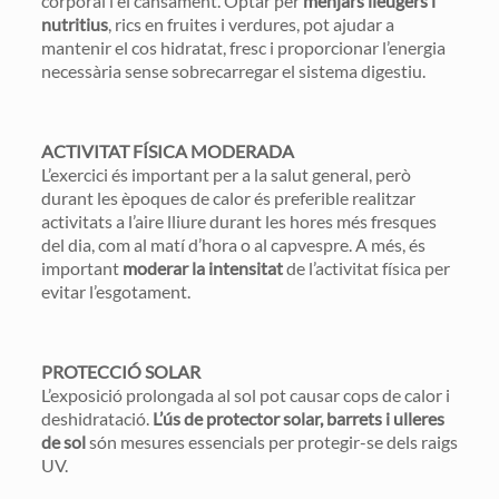
corporal i el cansament. Optar per
menjars lleugers i
nutritius
, rics en fruites i verdures, pot ajudar a
mantenir el cos hidratat, fresc i proporcionar l’energia
necessària sense sobrecarregar el sistema digestiu.
ACTIVITAT FÍSICA MODERADA
L’exercici és important per a la salut general, però
durant les èpoques de calor és preferible realitzar
activitats a l’aire lliure durant les hores més fresques
del dia, com al matí d’hora o al capvespre. A més, és
important
moderar la intensitat
de l’activitat física per
evitar l’esgotament.
PROTECCIÓ SOLAR
L’exposició prolongada al sol pot causar cops de calor i
deshidratació.
L’ús de protector solar, barrets i ulleres
de sol
són mesures essencials per protegir-se dels raigs
UV.