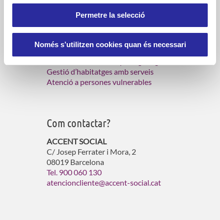
Permetre la selecció
Què fem?
Només s’utilitzen cookies quan és necessari
Serveis d’atenció domiciliària
Gestió de residències per a gent gran
Gestió d’habitatges amb serveis
Atenció a persones vulnerables
Com contactar?
ACCENT SOCIAL
C/ Josep Ferrater i Mora, 2
08019 Barcelona
Tel. 900 060 130
atencioncliente@accent-social.cat