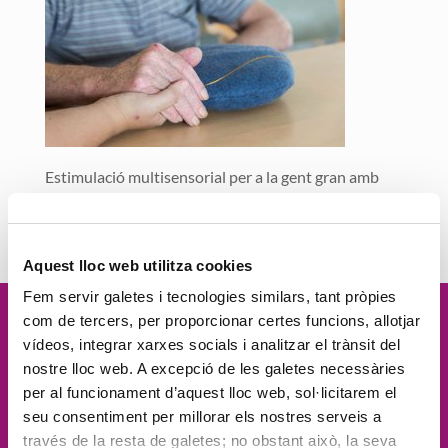
Estimulació multisensorial per a la gent gran amb
coixí Inmurelax
Aquest lloc web utilitza cookies
Fem servir galetes i tecnologies similars, tant pròpies
com de tercers, per proporcionar certes funcions, allotjar
Vetllem per la
dignitat
de les
vídeos, integrar xarxes socials i analitzar el trànsit del
nostre lloc web. A excepció de les galetes necessàries
persones, el
compromís social
, la
per al funcionament d’aquest lloc web, sol·licitarem el
seu consentiment per millorar els nostres serveis a
proximitat
, l'
excel·lència
i la
través de la resta de galetes; no obstant això, la seva