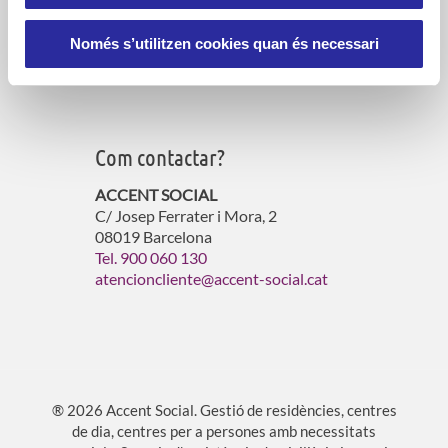
Serveis d’atenció domiciliària
Gestió de residències per a gent gran
Només s’utilitzen cookies quan és necessari
Gestió d’habitatges amb serveis
Atenció a persones vulnerables
Com contactar?
ACCENT SOCIAL
C/ Josep Ferrater i Mora, 2
08019 Barcelona
Tel. 900 060 130
atencioncliente@accent-social.cat
® 2026 Accent Social. Gestió de residències, centres
de dia, centres per a persones amb necessitats