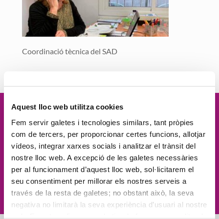
Coordinació tècnica del SAD
Aquest lloc web utilitza cookies
Vetllem per la
dignitat
de les
Fem servir galetes i tecnologies similars, tant pròpies
com de tercers, per proporcionar certes funcions, allotjar
persones, el
compromís social
, la
vídeos, integrar xarxes socials i analitzar el trànsit del
nostre lloc web. A excepció de les galetes necessàries
proximitat
, l'
excel·lència
i la
per al funcionament d’aquest lloc web, sol·licitarem el
seu consentiment per millorar els nostres serveis a
innovació
través de la resta de galetes; no obstant això, la seva
negativa no limitarà la seva experiència d’usuari al nostre
web. En pot configurar o rebutjar de forma personalitzada