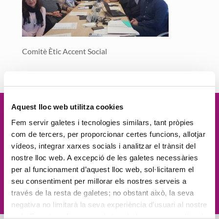
Comitè Ètic Accent Social
Aquest lloc web utilitza cookies
Vetllem per la
dignitat
de les
Fem servir galetes i tecnologies similars, tant pròpies
com de tercers, per proporcionar certes funcions, allotjar
persones, el
compromís social
, la
vídeos, integrar xarxes socials i analitzar el trànsit del
nostre lloc web. A excepció de les galetes necessàries
proximitat
, l'
excel·lència
i la
per al funcionament d’aquest lloc web, sol·licitarem el
seu consentiment per millorar els nostres serveis a
innovació
través de la resta de galetes; no obstant això, la seva
negativa no limitarà la seva experiència d’usuari al nostre
web. En pot configurar o rebutjar de forma personalitzada