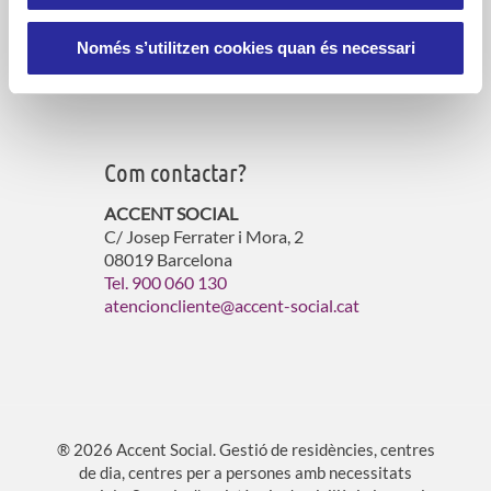
Serveis d’atenció domiciliària
Gestió de residències per a gent gran
Només s’utilitzen cookies quan és necessari
Gestió d’habitatges amb serveis
Atenció a persones vulnerables
Com contactar?
ACCENT SOCIAL
C/ Josep Ferrater i Mora, 2
08019 Barcelona
Tel. 900 060 130
atencioncliente@accent-social.cat
® 2026 Accent Social. Gestió de residències, centres
de dia, centres per a persones amb necessitats