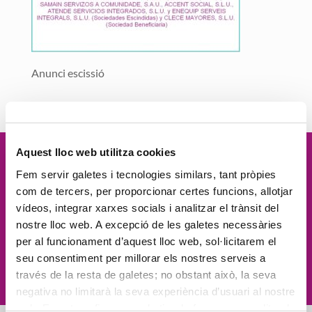
Anunci escissió
Aquest lloc web utilitza cookies
Vetllem per la
dignitat
de les
Fem servir galetes i tecnologies similars, tant pròpies
com de tercers, per proporcionar certes funcions, allotjar
persones, el
compromís social
, la
vídeos, integrar xarxes socials i analitzar el trànsit del
nostre lloc web. A excepció de les galetes necessàries
proximitat
, l'
excel·lència
i la
per al funcionament d’aquest lloc web, sol·licitarem el
seu consentiment per millorar els nostres serveis a
innovació
través de la resta de galetes; no obstant això, la seva
negativa no limitarà la seva experiència d’usuari al nostre
web. En pot configurar o rebutjar de forma personalitzada