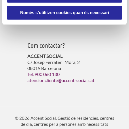
Serveis d’atenció domiciliària
Gestió de residències per a gent gran
Només s’utilitzen cookies quan és necessari
Gestió d’habitatges amb serveis
Atenció a persones vulnerables
Com contactar?
ACCENT SOCIAL
C/ Josep Ferrater i Mora, 2
08019 Barcelona
Tel. 900 060 130
atencioncliente@accent-social.cat
® 2026 Accent Social. Gestió de residències, centres
de dia, centres per a persones amb necessitats