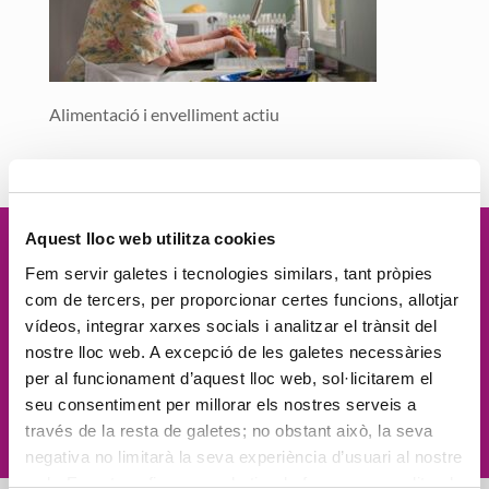
Alimentació i envelliment actiu
Aquest lloc web utilitza cookies
Vetllem per la
dignitat
de les
Fem servir galetes i tecnologies similars, tant pròpies
com de tercers, per proporcionar certes funcions, allotjar
persones, el
compromís social
, la
vídeos, integrar xarxes socials i analitzar el trànsit del
nostre lloc web. A excepció de les galetes necessàries
proximitat
, l'
excel·lència
i la
per al funcionament d’aquest lloc web, sol·licitarem el
seu consentiment per millorar els nostres serveis a
innovació
través de la resta de galetes; no obstant això, la seva
negativa no limitarà la seva experiència d’usuari al nostre
web. En pot configurar o rebutjar de forma personalitzada