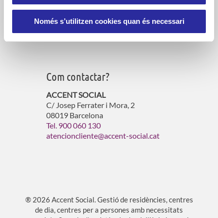
Serveis d’atenció domiciliària
Gestió de residències per a gent gran
Només s’utilitzen cookies quan és necessari
Gestió d’habitatges amb serveis
Atenció a persones vulnerables
Com contactar?
ACCENT SOCIAL
C/ Josep Ferrater i Mora, 2
08019 Barcelona
Tel. 900 060 130
atencioncliente@accent-social.cat
® 2026 Accent Social. Gestió de residències, centres
de dia, centres per a persones amb necessitats