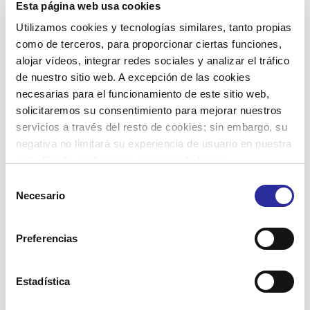
Proyectos
Esta página web usa cookies
Utilizamos cookies y tecnologías similares, tanto propias
Residencias
como de terceros, para proporcionar ciertas funciones,
SAD Servicio Asistencia Domiciliaria
alojar vídeos, integrar redes sociales y analizar el tráfico
Salud
de nuestro sitio web. A excepción de las cookies
necesarias para el funcionamiento de este sitio web,
Viviendas con servicios
solicitaremos su consentimiento para mejorar nuestros
servicios a través del resto de cookies; sin embargo, su
negativa no limitará su experiencia de usuario en nuestra
web. Puede configurar o rechazar de forma
Etiquetas
personalizada su uso pulsando “Configuraciones”. Para
Selección
Accent Social
más información, puede consultar nuestra
Política de
actividades terapéuticas
Necesario
de
atención domiciliaria
asistencia domiciliaria
Cookies
.
consentimiento
Barcelona
bienestar
autonomía personal
buen trato
Preferencias
centros de día
calidad de vida
cuidadoras
comunidad
cuidadores
dignificación sector social
cuidados personales
envejecimiento activo
empoderamiento
Equipamiento Integral
Estadística
gent gran
gente mayor
Meridiana
estimulación
innovación
Josep Miracle
integración social
mujeres
inserción laboral
memoria