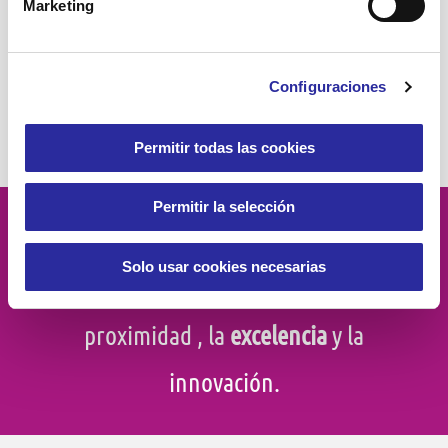
servicio de
Marketing
social
SAD
RSC
salud
Sabadell
atención domiciliaria
servicios a las personas
servicios asistenciales
trabajo
soledad
trabajadoras familiares
social
viviendas con servicios
Configuraciones
ètica
ética de los cuidados
Permitir todas las cookies
Permitir la selección
Velamos por
la dignidad
de las
Solo usar cookies necesarias
personas, el
compromiso social
, la
proximidad
, la
excelencia
y la
innovación.