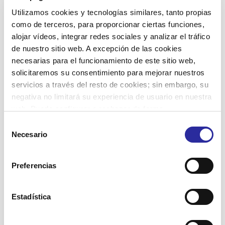
Residencias
Utilizamos cookies y tecnologías similares, tanto propias
SAD Servicio Asistencia Domiciliaria
como de terceros, para proporcionar ciertas funciones,
alojar vídeos, integrar redes sociales y analizar el tráfico
Salud
de nuestro sitio web. A excepción de las cookies
Viviendas con servicios
necesarias para el funcionamiento de este sitio web,
solicitaremos su consentimiento para mejorar nuestros
servicios a través del resto de cookies; sin embargo, su
negativa no limitará su experiencia de usuario en nuestra
Etiquetas
web. Puede configurar o rechazar de forma
Accent Social
personalizada su uso pulsando “Configuraciones”. Para
Selección
actividades terapéuticas
más información, puede consultar nuestra
Política de
Necesario
atención domiciliaria
asistencia domiciliaria
de
Cookies
.
Barcelona
bienestar
consentimiento
autonomía personal
buen trato
centros de día
calidad de vida
cuidadoras
comunidad
Preferencias
cuidadores
dignificación sector social
cuidados personales
envejecimiento activo
empoderamiento
Equipamiento Integral
gent gran
gente mayor
Estadística
Meridiana
estimulación
innovación
Josep Miracle
integración social
mujeres
inserción laboral
memoria
personas mayores
responsabilidad
música
recuerdos
residència