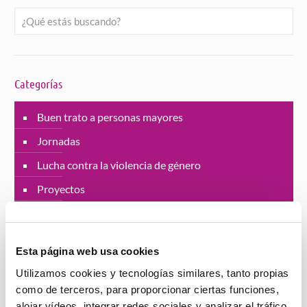
Categorías
Buen trato a personas mayores
Jornadas
Lucha contra la violencia de género
Proyectos
Residencias
SAD Servicio Asistencia Domiciliaria
Esta página web usa cookies
Salud
Utilizamos cookies y tecnologías similares, tanto propias
Viviendas con servicios
como de terceros, para proporcionar ciertas funciones,
alojar vídeos, integrar redes sociales y analizar el tráfico