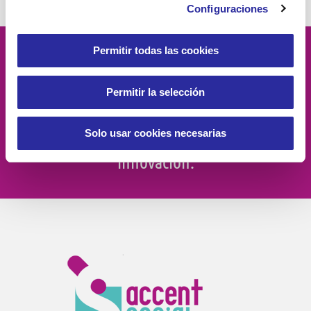
Configuraciones
Permitir todas las cookies
Velamos por
la dignidad
de las
personas, el
compromiso social
, la
Permitir la selección
proximidad
, la
excelencia
y la
Solo usar cookies necesarias
innovación.