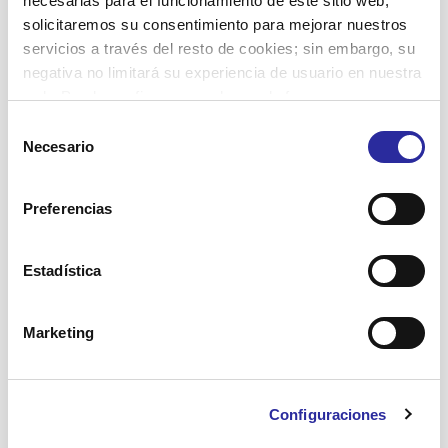
necesarias para el funcionamiento de este sitio web,
solicitaremos su consentimiento para mejorar nuestros
servicios a través del resto de cookies; sin embargo, su
negativa no limitará su experiencia de usuario en nuestra
web. Puede configurar o rechazar de forma
personalizada su uso pulsando “Configuraciones”. Para
Selección
más información, puede consultar nuestra
Política de
Necesario
de
Cookies
.
consentimiento
Preferencias
Estadística
Related posts
Marketing
2 octubre, 2025
Configuraciones