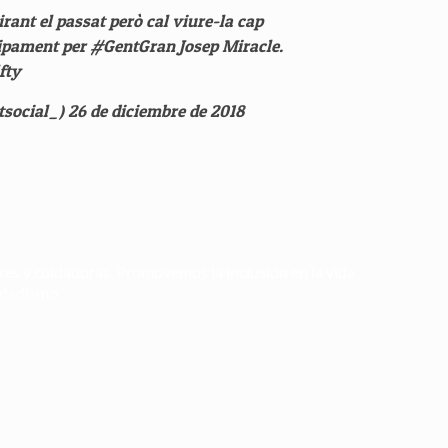
rant el passat però cal viure-la cap
uipament per
#GentGran
Josep Miracle.
fty
tsocial_)
26 de diciembre de 2018
ores y cuidadoras. Promovemos la inclusión en la vida
 edadismo.