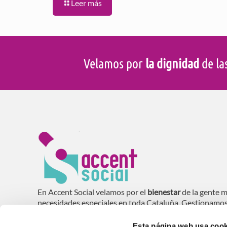
Leer más
Velamos por
la dignidad
de la
En Accent Social velamos por el
bienestar
de la gente m
necesidades especiales en toda Cataluña. Gestionamo
domiciliaria (SAD), residencias, centros de día y vivie
mayores
.
Esta página web usa cook