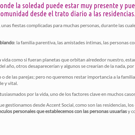
donde la soledad puede estar muy presente y pued
munidad desde el trato diario a las residencias
nas fiestas complicadas para muchas personas, durante las cual
mbiando
: la familia parentiva, las amistades íntimas, las personas 
 vida como si fueran planetas que orbitan alrededor nuestro, es
el año, otros desaparecerían y algunos se crearían de la nada, po
o de las parejas; pero no queremos restar importancia a la famil
e y vital.
ntusiasmados por la vida, uno de los factores clave en muchos caso
que gestionamos desde Accent Social, como son las residencias, los c
ínculos personales que establecemos con las personas usuarias
y c