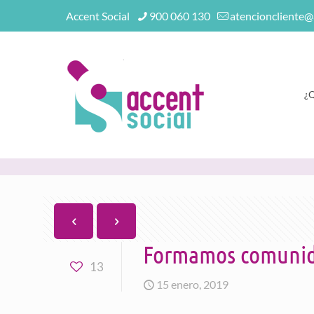
Accent Social
900 060 130
atencioncliente@
¿
Formamos comunida
13
15 enero, 2019