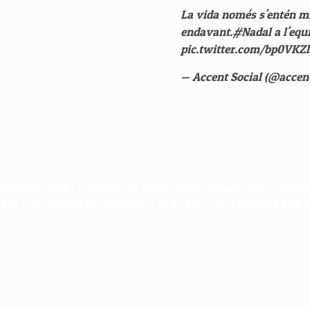
La vida només s'entén mi
endavant.
#Nadal
a l'eq
pic.twitter.com/bp0VKZl
— Accent Social (@accen
lamiento social y la soledad de las personas mayores y sus cuidad
rente a situaciones de fragilidad, y luchamos contra el estigma del