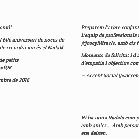
n ens fem grans. A les residències, centres de dia i serveis d’atenc
comú!
Preparem l’arbre conjun
L’equip de professionals 
 60è aniversari de noces de
#JosepMiracle
, amb els 
de records com és el Nadal🕯️
Moments de felicitat i d’
de petits
d’empatia i objectius co
IwfQK
— Accent Social (@accen
embre de 2018
Hi ha tants Nadals com p
amb amics… Amb persones 
ens deixen.