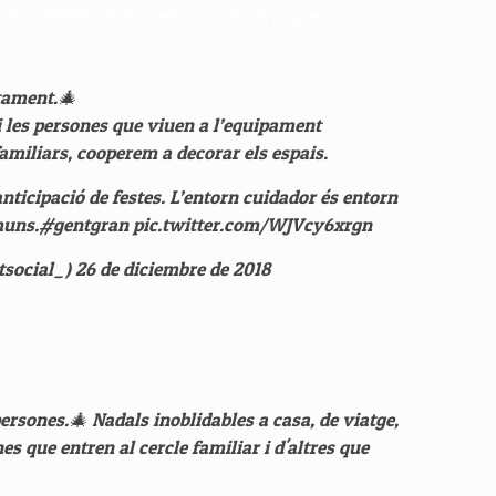
ió domiciliària, fomentem una relació propera i
tament.🎄
i les persones que viuen a l’equipament
familiars, cooperem a decorar els espais.
anticipació de festes. L’entorn cuidador és entorn
muns.
#gentgran
pic.twitter.com/WJVcy6xrgn
tsocial_)
26 de diciembre de 2018
ersones.🎄 Nadals inoblidables a casa, de viatge,
que entren al cercle familiar i d'altres que