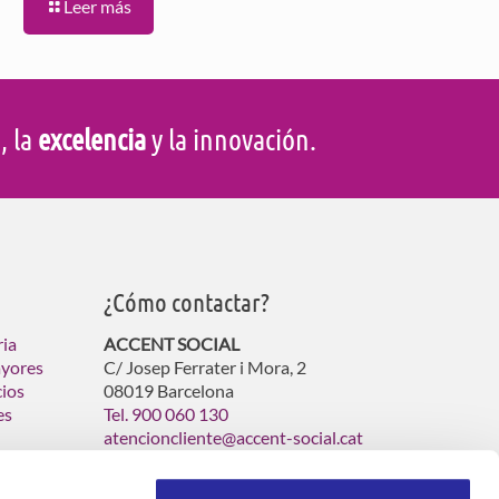
Leer más
d
, la
excelencia
y la innovación.
¿Cómo contactar?
ria
ACCENT SOCIAL
ayores
C/ Josep Ferrater i Mora, 2
cios
08019 Barcelona
es
Tel. 900 060 130
atencioncliente@accent-social.cat