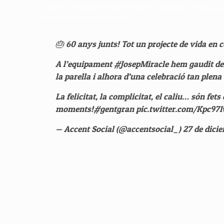
L’univers personal de coneixences i relacions canvia qua
emocionalment enriquidora.
🎂 60 anys junts! Tot un projecte de vida en 
A l’equipament
#JosepMiracle
hem gaudit del
la parella i alhora d’una celebració tan plena 
La felicitat, la complicitat, el caliu… són fets 
moments!
#gentgran
pic.twitter.com/Kpc97
— Accent Social (@accentsocial_)
27 de dici