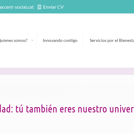
accent-social.cat
Enviar CV
Quienes somos?
Innovando contigo
Servicios por el Bienest
d: tú también eres nuestro univer