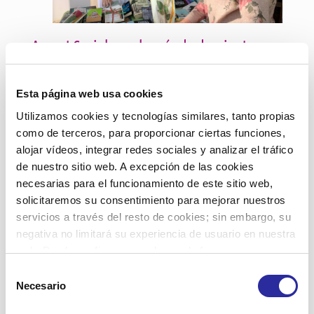
Accent Social regala más de doscientos
libros contra la soledad a personas
usuarias durante la festividad de Sant
Esta página web usa cookies
Jordi
Utilizamos cookies y tecnologías similares, tanto propias
como de terceros, para proporcionar ciertas funciones,
Leer más
alojar vídeos, integrar redes sociales y analizar el tráfico
de nuestro sitio web. A excepción de las cookies
necesarias para el funcionamiento de este sitio web,
solicitaremos su consentimiento para mejorar nuestros
servicios a través del resto de cookies; sin embargo, su
negativa no limitará su experiencia de usuario en nuestra
11 marzo, 2026
web. Puede configurar o rechazar de forma
personalizada su uso pulsando “Configuraciones”. Para
Selección
más información, puede consultar nuestra
Política de
Necesario
de
Cookies
.
consentimiento