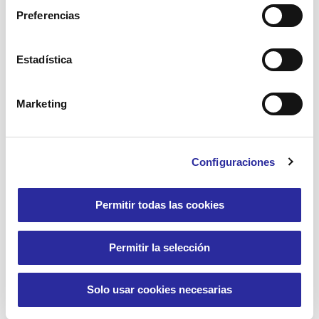
Preferencias
Accent Social invita a reflexionar sobre la
interseccionalidad en una jornada
organizada por el Instituto Miquel
Estadística
Tarradell
Marketing
Leer más
Configuraciones
Permitir todas las cookies
24 abril, 2025
Permitir la selección
Solo usar cookies necesarias