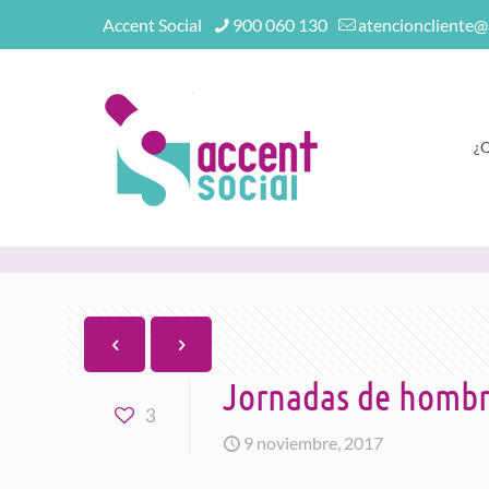
Accent Social
900 060 130
atencioncliente@
¿
Jornadas de hombre
3
9 noviembre, 2017