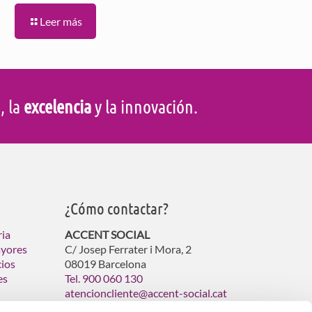
Leer más
d
, la
excelencia
y la innovación.
¿Cómo contactar?
ria
ACCENT SOCIAL
ayores
C/ Josep Ferrater i Mora, 2
cios
08019 Barcelona
es
Tel. 900 060 130
atencioncliente@accent-social.cat