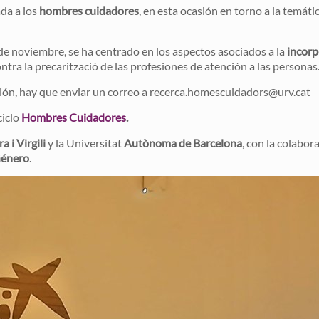
ada a los
hombres cuidadores
, en esta ocasión en torno a la temát
de noviembre, se ha centrado en los aspectos asociados a la
incorp
contra la precarització de las profesiones de atención a las personas
estión, hay que enviar un correo a recerca.homescuidadors@urv.cat
ciclo
Hombres Cuidadores
.
a i Virgili
y la Universitat
Autònoma de Barcelona
, con la colabor
Género
.