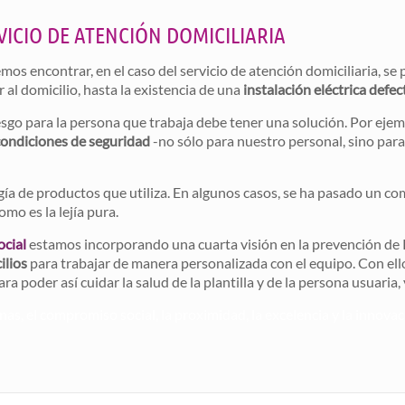
VICIO DE ATENCIÓN DOMICILIARIA
os encontrar, en el caso del servicio de atención domiciliaria, s
r al domicilio, hasta la existencia de una
instalación eléctrica defec
sgo para la persona que trabaja debe tener una solución. Por eje
condiciones de seguridad
-no sólo para nuestro personal, sino para 
logía de productos que utiliza. En algunos casos, se ha pasado un c
omo es la lejía pura.
ocial
estamos incorporando una cuarta visión en la prevención de R
ilios
para trabajar de manera personalizada con el equipo. Con el
ra poder así cuidar la salud de la plantilla y de la persona usuaria, 
as, el compromiso social, la proximidad, la excelencia y la innovac