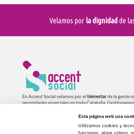
Velamos por
la dignidad
de la
En Accent Social velamos por el
bienestar
de la gente m
necesidades especiales en toda Cataluña. Gestionamo
domiciliaria (SAD), residencias, centros de día y vivie
mayores
.
Esta página web usa cook
Utilizamos cookies y tecno
funciones, alojar vídeos, i