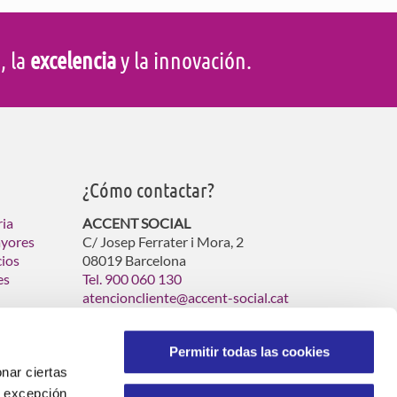
d
, la
excelencia
y la innovación.
¿Cómo contactar?
ria
ACCENT SOCIAL
ayores
C/ Josep Ferrater i Mora, 2
cios
08019 Barcelona
es
Tel. 900 060 130
atencioncliente@accent-social.cat
Permitir todas las cookies
nar ciertas
 A excepción