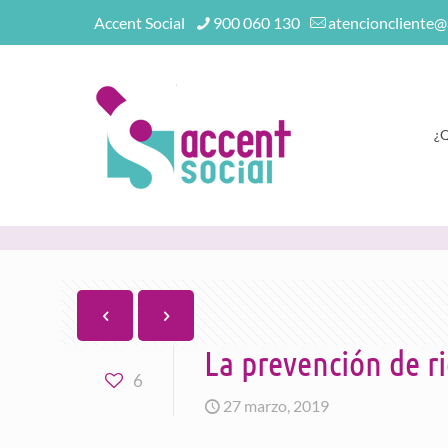
Accent Social
900 060 130
atencioncliente@
¿
La prevención de ri
6
27 marzo, 2019