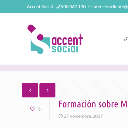
Accent Social
900 060 130
atencioncliente@
¿
Formación sobre MA
5
27 noviembre, 2017