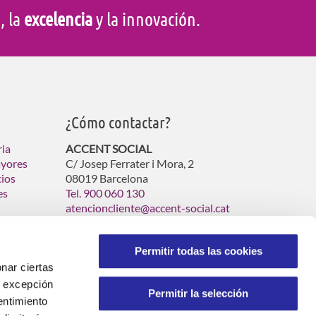
d
, la
excelencia
y la innovación.
¿Cómo contactar?
ria
ACCENT SOCIAL
ayores
C/ Josep Ferrater i Mora, 2
cios
08019 Barcelona
es
Tel. 900 060 130
atencioncliente@accent-social.cat
Permitir todas las cookies
nar ciertas
 A excepción
Permitir la selección
entimiento