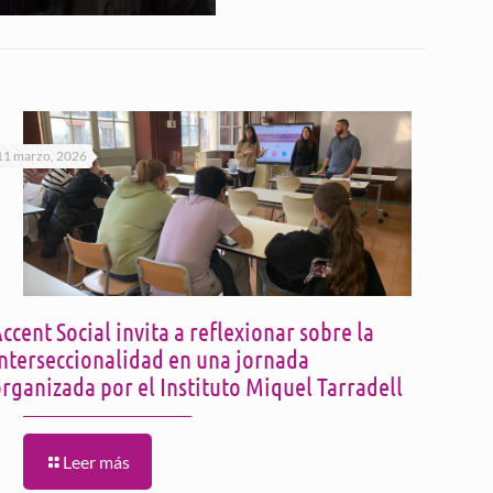
11 marzo, 2026
ccent Social invita a reflexionar sobre la
interseccionalidad en una jornada
rganizada por el Instituto Miquel Tarradell
Leer más