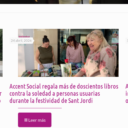
24 abril, 2026
Accent Social regala más de doscientos libros
A
r
contra la soledad a personas usuarias
o
durante la festividad de Sant Jordi
o
Leer más