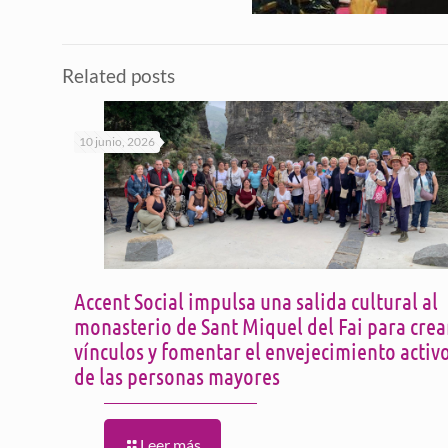
Related posts
10 junio, 2026
Accent Social impulsa una salida cultural al
monasterio de Sant Miquel del Fai para crea
vínculos y fomentar el envejecimiento activ
de las personas mayores
Leer más