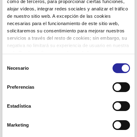
como de terceros, para proporcionar ciertas funciones,
alojar vídeos, integrar redes sociales y analizar el tráfico
Related posts
de nuestro sitio web. A excepción de las cookies
necesarias para el funcionamiento de este sitio web,
2 octubre, 2025
solicitaremos su consentimiento para mejorar nuestros
servicios a través del resto de cookies; sin embargo, su
negativa no limitará su experiencia de usuario en nuestra
web. Puede configurar o rechazar de forma
personalizada su uso pulsando “Configuraciones”. Para
Selección
más información, puede consultar nuestra
Política de
Necesario
de
El Centro de Día de la Pobla de Mafumet y
Cookies
.
consentimiento
la Escuela Mare de Déu del Lledó celebran
Preferencias
el Día Mundial de las Personas Mayores
Estadística
Leer más
Marketing