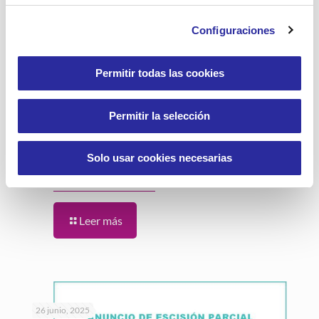
Configuraciones
26 julio, 2025
Permitir todas las cookies
Permitir la selección
«Memorias compartidas», una exposición
intergeneracional que recoge vidas y
Solo usar cookies necesarias
experiencias
Leer más
26 junio, 2025