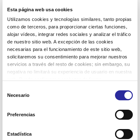
Leer más
Esta página web usa cookies
Utilizamos cookies y tecnologías similares, tanto propias
como de terceros, para proporcionar ciertas funciones,
alojar vídeos, integrar redes sociales y analizar el tráfico
11 marzo, 2026
de nuestro sitio web. A excepción de las cookies
necesarias para el funcionamiento de este sitio web,
solicitaremos su consentimiento para mejorar nuestros
servicios a través del resto de cookies; sin embargo, su
negativa no limitará su experiencia de usuario en nuestra
web. Puede configurar o rechazar de forma
Accent Social invita a reflexionar sobre la
personalizada su uso pulsando “Configuraciones”. Para
Selección
interseccionalidad en una jornada
más información, puede consultar nuestra
Política de
Necesario
de
organizada por el Instituto Miquel
Cookies
.
consentimiento
Tarradell
Preferencias
Leer más
Estadística