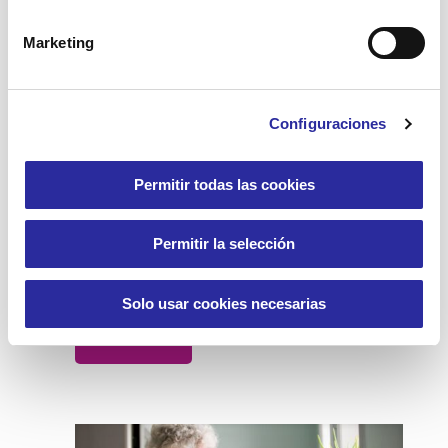
Marketing
24 abril, 2025
Configuraciones
Permitir todas las cookies
Accent Social entrega más de mil rosas
Permitir la selección
naturales por Sant Jordi
Solo usar cookies necesarias
Leer más