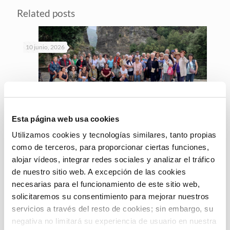
Related posts
10 junio, 2026
Esta página web usa cookies
Accent Social impulsa una salida cultural
al monasterio de Sant Miquel del Fai para
Utilizamos cookies y tecnologías similares, tanto propias
crear vínculos y fomentar el
como de terceros, para proporcionar ciertas funciones,
envejecimiento activo de las personas
alojar vídeos, integrar redes sociales y analizar el tráfico
mayores
de nuestro sitio web. A excepción de las cookies
necesarias para el funcionamiento de este sitio web,
solicitaremos su consentimiento para mejorar nuestros
servicios a través del resto de cookies; sin embargo, su
Leer más
negativa no limitará su experiencia de usuario en nuestra