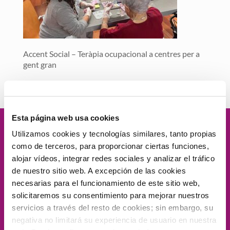
Accent Social – Teràpia ocupacional a centres per a
gent gran
Esta página web usa cookies
Velamos por
la dignidad
de las
Utilizamos cookies y tecnologías similares, tanto propias
como de terceros, para proporcionar ciertas funciones,
personas, el
compromiso social
, la
alojar vídeos, integrar redes sociales y analizar el tráfico
de nuestro sitio web. A excepción de las cookies
proximidad
, la
excelencia
y la
necesarias para el funcionamiento de este sitio web,
solicitaremos su consentimiento para mejorar nuestros
innovación.
servicios a través del resto de cookies; sin embargo, su
negativa no limitará su experiencia de usuario en nuestra