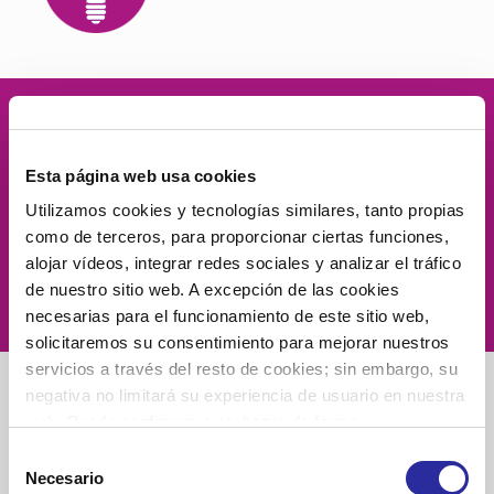
Velamos por
la dignidad
de las
Esta página web usa cookies
personas, el
compromiso social
, la
Utilizamos cookies y tecnologías similares, tanto propias
proximidad
, la
excelencia
y la
como de terceros, para proporcionar ciertas funciones,
alojar vídeos, integrar redes sociales y analizar el tráfico
innovación.
de nuestro sitio web. A excepción de las cookies
necesarias para el funcionamiento de este sitio web,
solicitaremos su consentimiento para mejorar nuestros
servicios a través del resto de cookies; sin embargo, su
negativa no limitará su experiencia de usuario en nuestra
web. Puede configurar o rechazar de forma
personalizada su uso pulsando “Configuraciones”. Para
Selección
más información, puede consultar nuestra
Política de
Necesario
de