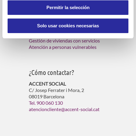
Permitir la selección
¿Qué hacemos?
Solo usar cookies necesarias
Servicios de atención domiciliaria
Gestión de residencias para mayores
Gestión de viviendas con servicios
Atención a personas vulnerables
¿Cómo contactar?
ACCENT SOCIAL
C/ Josep Ferrater i Mora, 2
08019 Barcelona
Tel. 900 060 130
atencioncliente@accent-social.cat