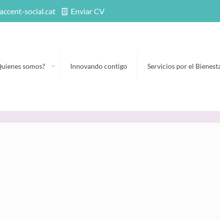
accent-social.cat
Enviar CV
Quienes somos?
Innovando contigo
Servicios por el Bienest