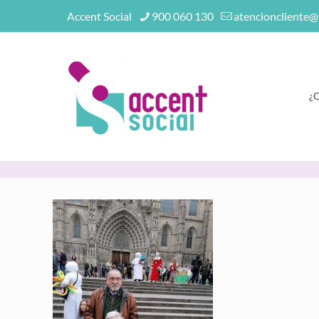
Accent Social
900 060 130
atencioncliente@
¿