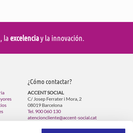
d
, la
excelencia
y la innovación.
¿Cómo contactar?
ria
ACCENT SOCIAL
ayores
C/ Josep Ferrater i Mora, 2
cios
08019 Barcelona
es
Tel. 900 060 130
atencioncliente@accent-social.cat