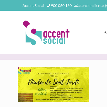
Accent Social
900 060 130
atencioncliente@
¿