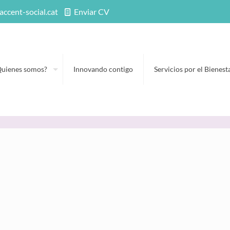
accent-social.cat
Enviar CV
Quienes somos?
Innovando contigo
Servicios por el Bienest