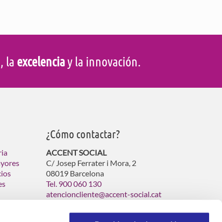
d
, la
excelencia
y la innovación.
¿Cómo contactar?
ria
ACCENT SOCIAL
ayores
C/ Josep Ferrater i Mora, 2
cios
08019 Barcelona
es
Tel. 900 060 130
atencioncliente@accent-social.cat