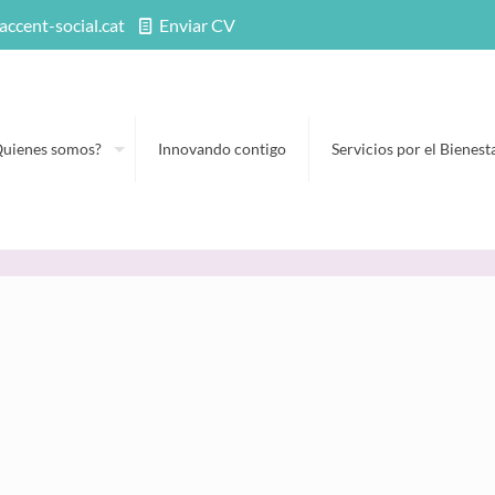
accent-social.cat
Enviar CV
Quienes somos?
Innovando contigo
Servicios por el Bienest