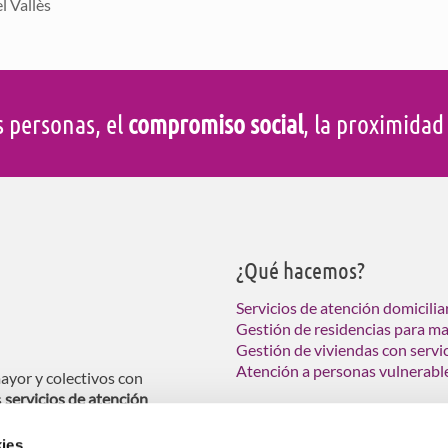
l Vallès
s personas, el
compromiso social
, la proximida
¿Qué hacemos?
Servicios de atención domicilia
Gestión de residencias para m
Gestión de viviendas con servi
Atención a personas vulnerabl
ayor y colectivos con
s
servicios de atención
ndas tuteladas para personas
ies