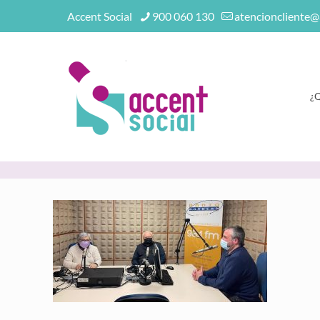
Accent Social
900 060 130
atencioncliente@
¿