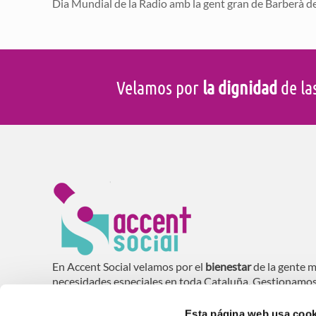
Dia Mundial de la Radio amb la gent gran de Barberà de
Velamos por
la dignidad
de la
En Accent Social velamos por el
bienestar
de la gente m
necesidades especiales en toda Cataluña. Gestionamo
domiciliaria (SAD), residencias, centros de día y vivie
mayores
.
Esta página web usa cook