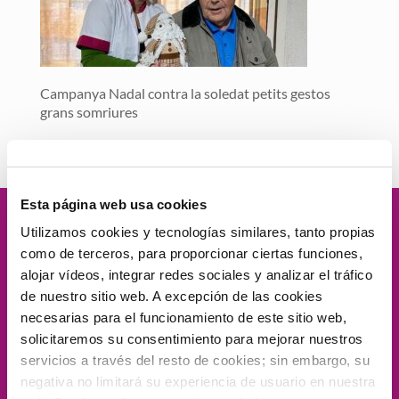
Campanya Nadal contra la soledat petits gestos
grans somriures
Esta página web usa cookies
Velamos por
la dignidad
de las
Utilizamos cookies y tecnologías similares, tanto propias
como de terceros, para proporcionar ciertas funciones,
personas, el
compromiso social
, la
alojar vídeos, integrar redes sociales y analizar el tráfico
de nuestro sitio web. A excepción de las cookies
proximidad
, la
excelencia
y la
necesarias para el funcionamiento de este sitio web,
solicitaremos su consentimiento para mejorar nuestros
innovación.
servicios a través del resto de cookies; sin embargo, su
negativa no limitará su experiencia de usuario en nuestra