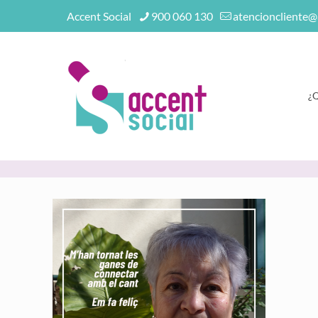
Accent Social
900 060 130
atencioncliente@
¿