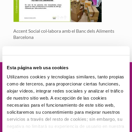
Accent Social col·labora amb el Banc dels Aliments
Barcelona
Esta página web usa cookies
Velamos por
la dignidad
de las
Utilizamos cookies y tecnologías similares, tanto propias
como de terceros, para proporcionar ciertas funciones,
personas, el
compromiso social
, la
alojar vídeos, integrar redes sociales y analizar el tráfico
de nuestro sitio web. A excepción de las cookies
proximidad
, la
excelencia
y la
necesarias para el funcionamiento de este sitio web,
solicitaremos su consentimiento para mejorar nuestros
innovación.
servicios a través del resto de cookies; sin embargo, su
negativa no limitará su experiencia de usuario en nuestra